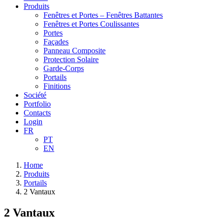
Produits
Fenêtres et Portes – Fenêtres Battantes
Fenêtres et Portes Coulissantes
Portes
Façades
Panneau Composite
Protection Solaire
Garde-Corps
Portails
Finitions
Société
Portfolio
Contacts
Login
FR
PT
EN
Home
Produits
Portails
2 Vantaux
2 Vantaux