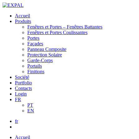
Accueil
Produits
Fenêtres et Portes – Fenêtres Battantes
Fenêtres et Portes Coulissantes
Portes
Façades
Panneau Composite
Protection Solaire
Garde-Corps
Portails
Finitions
Société
Portfolio
Contacts
Login
FR
PT
EN
fr
Accueil