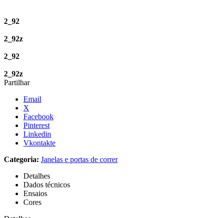
2_92
2_92z
2_92
2_92z
Partilhar
Email
X
Facebook
Pinterest
Linkedin
Vkontakte
Categoria:
Janelas e portas de correr
Detalhes
Dados técnicos
Ensaios
Cores