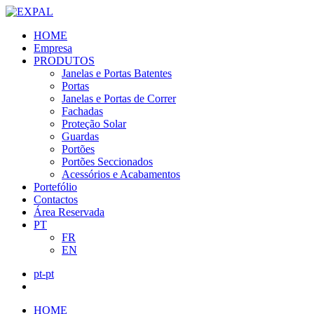
HOME
Empresa
PRODUTOS
Janelas e Portas Batentes
Portas
Janelas e Portas de Correr
Fachadas
Proteção Solar
Guardas
Portões
Portões Seccionados
Acessórios e Acabamentos
Portefólio
Contactos
Área Reservada
PT
FR
EN
pt-pt
HOME