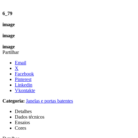
6_79
image
image
image
Partilhar
Email
X
Facebook
Pinterest
Linkedin
Vkontakte
Categoria:
Janelas e portas batentes
Detalhes
Dados técnicos
Ensaios
Cores