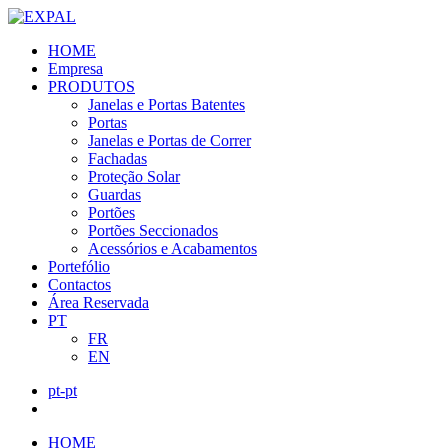
HOME
Empresa
PRODUTOS
Janelas e Portas Batentes
Portas
Janelas e Portas de Correr
Fachadas
Proteção Solar
Guardas
Portões
Portões Seccionados
Acessórios e Acabamentos
Portefólio
Contactos
Área Reservada
PT
FR
EN
pt-pt
HOME