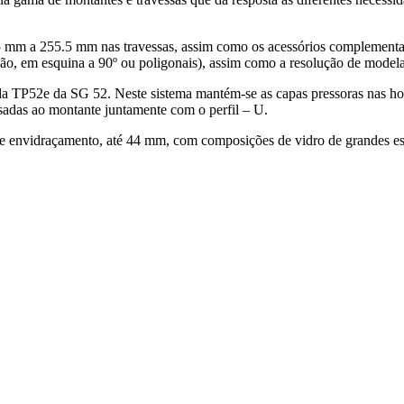
5 mm a 255.5 mm nas travessas, assim como os acessórios complementa
ação, em esquina a 90º ou poligonais), assim como a resolução de mode
 TP52e da SG 52. Neste sistema mantém-se as capas pressoras nas horiz
usadas ao montante juntamente com o perfil – U.
 envidraçamento, até 44 mm, com composições de vidro de grandes esp