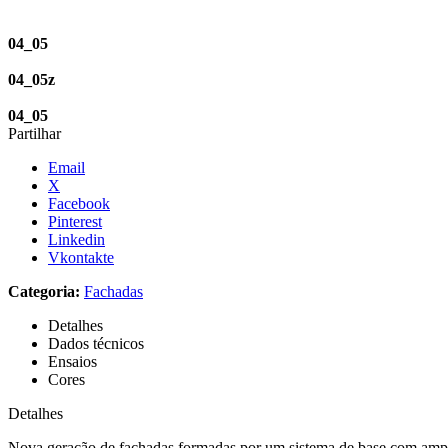
04_05
04_05z
04_05
Partilhar
Email
X
Facebook
Pinterest
Linkedin
Vkontakte
Categoria:
Fachadas
Detalhes
Dados técnicos
Ensaios
Cores
Detalhes
Nova geração de fachadas formadas por um sistema de base com ampla g