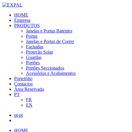
HOME
Empresa
PRODUTOS
Janelas e Portas Batentes
Portas
Janelas e Portas de Correr
Fachadas
Proteção Solar
Guardas
Portões
Portões Seccionados
Acessórios e Acabamentos
Portefólio
Contactos
Área Reservada
PT
FR
EN
pt-pt
HOME