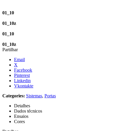
01_10
01_10z
01_10
01_10z
Partilhar
Email
X
Facebook
Pinterest
Linkedin
Vkontakte
Categories:
Sistemas
,
Portas
Detalhes
Dados técnicos
Ensaios
Cores