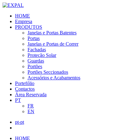
HOME
Empresa
PRODUTOS
Janelas e Portas Batentes
Portas
Janelas e Portas de Correr
Fachadas
Proteção Solar
Guardas
Portões
Portões Seccionados
Acessórios e Acabamentos
Portefólio
Contactos
Área Reservada
PT
FR
EN
pt-pt
HOME